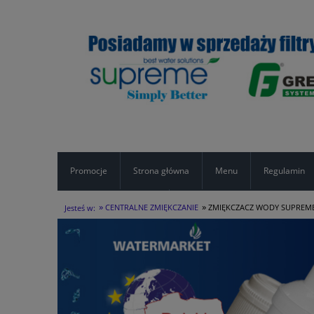
Promocje
Strona główna
Menu
Regulamin
»
»
Formularz kontaktowy
CENTRALNE ZMIĘKCZANIE
ZMIĘKCZACZ WODY SUPREME 
Jesteś w: