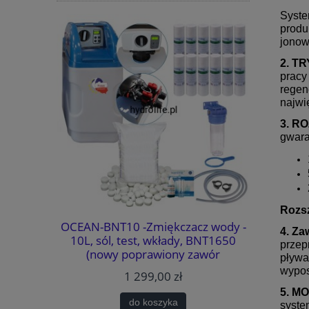
Syst
produ
jonow
2. T
pracy
regen
najwi
3. R
gwara
Rozsz
system
OCEAN-BNT10 -Zmiękczacz wody -
WATERMAR
4. Z
MOŻLIWOŚĆ
10L, sól, test, wkłady, BNT1650
wody - 
przep
TYKI.
(nowy poprawiony zawór
BNT1650
pływa
METODA
sterujący)., BY-PASS, MIXING,
bezawaryj
wypos
1 299,00 zł
k. (usuwa
GARTISY
PASS
5. M
AJLEPSZA
do koszyka
syste