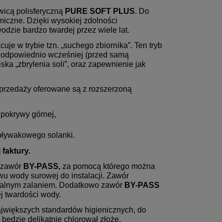
wicą polisferyczną
PURE SOFT PLUS
. Do
miczne. Dzięki wysokiej zdolności
dzie bardzo twardej przez wiele lat.
cuje w trybie tzn. „suchego zbiornika”. Ten tryb
ie odpowiednio wcześniej (przed samą
ka „zbrylenia soli”, oraz zapewnienie jak
przedaży oferowane są z rozszerzoną
 pokrywy górnej,
 pływakowego solanki.
faktury.
y
SUPREME-RO5 - 5 - stopniowy
WATERMARKET 25
 zawór
BY-PASS,
za pomocą którego można
i
system Odwróconej Osmozy.
wody - 25L, sól
u wody surowej do instalacji. Zawór
IR.
NAJDOKŁADNIEJSZA METODA
BNT1650F (
tualnym zalaniem. Dodatkowo zawór
BY-PASS
A
FILTRACJI DO 0,001 MIK. USUWA
bezawaryjny zawó
j twardości wody.
525,00 zł
1 439
UWA
METALE CIĘŻKIE, AZOTYNY
PASS, MIXI
ajwiększych standardów higienicznych, do
I
PIERWIASTKI RADIOAKTYWNE,
do koszyka
do ko
 będzie delikatnie chlorował złoże.