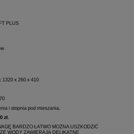
OFT PLUS
ów
rka
KB14 - Klips zabezpieczający do
Seria S-PPx - 10”
nej
szybkozłączek w kolorze niebieskim
polipropylenowe
 50,
(dostępny mikro
:
1320 x 260 x 410
ł,
usuwają rdzę,
0,20 zł
4,6
zawie
870
do koszyka
do ko
nia i stopnia pod mieszania.
 zł.
WAGĘ BARDZO ŁATWO MOŻNA USZKODZIĆ
CZE WODY ZAWIERAJĄ DELIKATNE