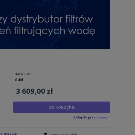
:
duża ilość
3 dni
3 609,00 zł
do koszyka
.
dodaj do przechowalni
SUPREME
zapytaj o produkt