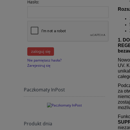
Hasło:
Rozs
1. D
REG
beza
zaloguj się
Nowoc
Nie pamiętasz hasła?
UV. K
Zarejestruj się
unika
całeg
Podcz
Paczkomaty InPost
za ot
niemo
zosta
możli
Funk
SUP
Produkt dnia
nieza