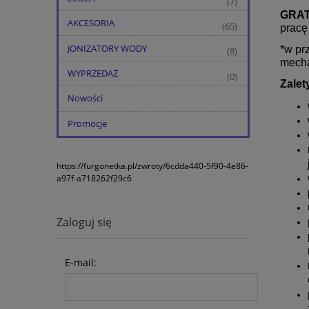
(7)
GRATI
AKCESORIA
(65)
pracę
JONIZATORY WODY
*w pr
(8)
mecha
WYPRZEDAŻ
(0)
Zale
Nowości
Promocje
https://furgonetka.pl/zwroty/6cdda440-5f90-4e86-
a97f-a718262f29c6
Zaloguj się
E-mail: