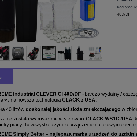
Kod produk
40D/DF
s
EME Industrial CLEVER CI 40D/DF
- bardzo wydajny / oszcz
iały / najnowsza technologia
CLACK z USA.
ra 40 litrów
doskonałej jakości złoża zmiekczającego
w zbio
zanie zostało wyposażone w sterownik
CLACK WS1CI/USA
, 
etry pracy. To wszystko czyni to urządzenie najlepszym obecn
ME Simply Better – najlepsza marka urządzeń do uzdatni