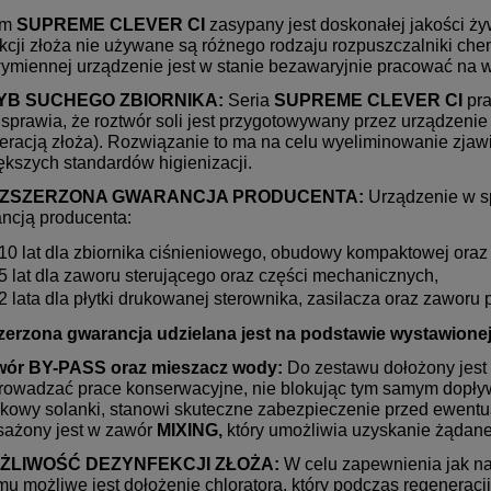
em
SUPREME
CLEVER CI
zasypany jest doskonałej jakości ży
kcji złoża nie używane są różnego rodzaju rozpuszczalniki che
ymiennej urządzenie jest w stanie bezawaryjnie pracować na wo
RYB SUCHEGO ZBIORNIKA:
Seria
SUPREME
CLEVER CI
pra
 sprawia, że roztwór soli jest przygotowywany przez urządzen
eracją złoża). Rozwiązanie to ma na celu wyeliminowanie zjawis
ększych standardów higienizacji.
OZSZERZONA GWARANCJA PRODUCENTA:
Urządzenie w s
ncją producenta:
10 lat dla zbiornika ciśnieniowego, obudowy kompaktowej oraz
5 lat dla zaworu sterującego oraz części mechanicznych,
2 lata dla płytki drukowanej sterownika, zasilacza oraz zaworu
erzona gwarancja udzielana jest na podstawie wystawionej 
KET 20B - Zmiękczacz
SUPREME-RO7 - 7 - stopniow
awór BY-PASS oraz mieszacz wody:
Do zestawu dołożony jest
20L, sól, test, wkłady,
system RO z mineralizatorem 
rowadzać prace konserwacyjne, nie blokując tym samym dopływ
F (nowy, poprawiony,
wkładem bioceramicznym S-L-F
kowy solanki, stanowi skuteczne zabezpieczenie przed ewen
ny, zawór sterujący, BY-
NAJDOKŁADNIEJSZA METOD
ażony jest w zawór
MIXING,
który umożliwia uzyskanie żądane
1 399,00 zł
599,00 zł
, MIXING, GARTISY
FILTRACJI DO 0,0001 MIK. US
OŻLIWOŚĆ DEZYNFEKCJI ZŁOŻA:
W celu zapewnienia jak n
METALE CIĘŻKIE, PIERWIASTK
do koszyka
do koszyka
mu możliwe jest dołożenie chloratora, który podczas regeneracji