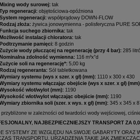
Mixing wody surowej:
tak
Typ regeneracji:
objętościowa-opóźniona
System regeneracji:
współprądowy DOWN-FLOW
Rodzaj złoża:
żywica jonowymienna - polisferyczna PURE S
Funkcja suchego zbiornika:
tak
Możliwość instalacji chloratora:
tak
Podtrzymanie pamięci:
8 godzin
Zużycie wody płuczącej na regenerację (przy 4 bar):
285 litr
Nominalna zdolność wymienna:
116 m³x°d
Zużycie soli na regenerację*:
5,00 kg
KOS - Biały wężyk 1/4"
Seria FCPP - 10” wkłady ze sznu
Rodzaj regeneranta:
Sól tabletkowana
nany z polietylenu
polipropylenowego do wody zim
Wymiary systemu (wys x szer. x gł) (mm):
1110 x 300 x 430
(dostępny mikronaż 1, 5, 10, 20,
Wymiary systemu włączając obejście (wys x szer. x gł) (mm)
100) - usuwają rdzę, piasek, mu
Wysokość wlot/wylot (mm):
1190
1,00 zł
7,99 zł
zawiesiny
Wysokość wlot/wylot włączając obejście (mm):
1190
Wymiary zbiornika soli (szer. x wys. x gł) (mm):
345 x 345 x 
do koszyka
do koszyka
 przybliżone w zależności od twardości wody wejściowej, ciśnie
ESJONALNY, NAJBEZPIECZNIEJSZY TRANSPORT ZA 0,00
E SYSTEMY ZE WZGLĘDU NA SWOJE GABARYTY ORAZ 
ZAS TRANSPORTU. URZĄDZENIA TAKIE JAK ZMIĘKCZA