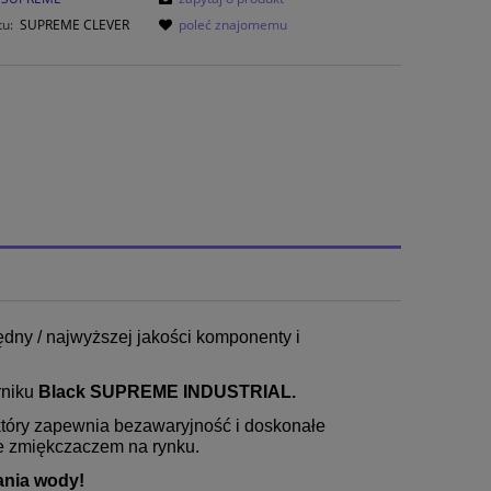
tu:
SUPREME CLEVER
poleć znajomemu
ędny / najwyższej jakości komponenty i
rniku
Black SUPREME INDUSTRIAL.
który zapewnia bezawaryjność i doskonałe
ie zmiękczaczem na rynku.
ania wody!