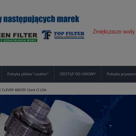
Polityka plików "cookies"
ODSTĄP OD UMOWY
Polityka prywatn
CLEVER 40D/DF Clack CI USA