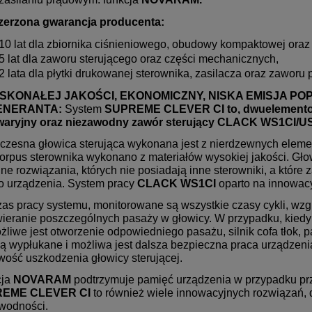
zerzona gwarancja producenta:
10 lat dla zbiornika ciśnieniowego, obudowy kompaktowej oraz
5 lat dla zaworu sterującego oraz części mechanicznych,
2 lata dla płytki drukowanej sterownika, zasilacza oraz zaworu
OSKONAŁEJ JAKOŚCI, EKONOMICZNY, NISKA EMISJA 
ENERANTA:
System
SUPREME CLEVER CI to, dwuelementow
waryjny oraz niezawodny zawór sterujący CLACK WS1CI/U
zesna głowica sterująca wykonana jest z nierdzewnych eleme
orpus sterownika wykonano z materiałów wysokiej jakości. Gło
lne rozwiązania, których nie posiadają inne sterowniki, a któr
o urządzenia. System pracy
CLACK WS1CI
oparto na innowacy
as pracy systemu, monitorowane są wszystkie czasy cykli, wzgl
wieranie poszczególnych pasaży w głowicy. W przypadku, kiedy 
żliwe jest otworzenie odpowiedniego pasażu, silnik cofa tłok,
ją wypłukane i możliwa jest dalsza bezpieczna praca urządzen
wość uszkodzenia głowicy sterującej.
cja
NOVARAM
podtrzymuje pamięć urządzenia w przypadku prz
REME
CLEVER CI
to również wiele innowacyjnych rozwiązań,
wodności.