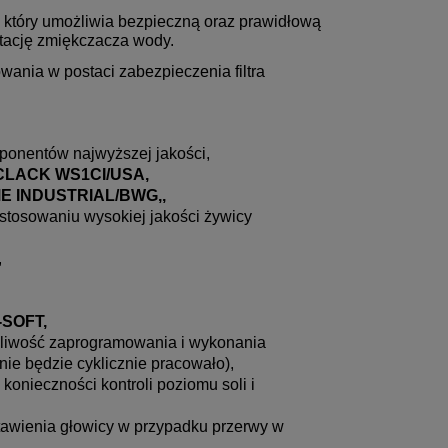
, który umożliwia bezpieczną oraz prawidłową
atację zmiękczacza wody.
ania w postaci zabezpieczenia filtra
ponentów najwyższej jakości,
CLACK WS1CI/USA,
 INDUSTRIAL/BWG,,
stosowaniu wysokiej jakości żywicy
,
-SOFT,
liwość zaprogramowania i wykonania
nie będzie cyklicznie pracowało),
konieczności kontroli poziomu soli i
tawienia głowicy w przypadku przerwy w