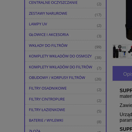
CENTRALNE OCZYSZCZANIE
(2)
ZESTAWY NARUROWE
(17)
LAMPY UV
(2)
GŁOWICE I AKCESORIA
(3)
WKŁADY DO FILTRÓW
(99)
KOMPLETY WKŁADÓW DO OSMOZY
(38)
KOMPLETY WKŁADÓW DO FILTRÓW
(7)
Opi
OBUDOWY / KORPUSY FILTRÓW
(26)
FILTRY OSADNIKOWE
(2)
SUPR
mater
FILTRY CINTROPURE
(2)
Zawie
FILTRY ŁAZIENKOWE
(5)
Urząd
param
BATERIE / WYLEWKI
(8)
SUPRE
ZŁOŻA