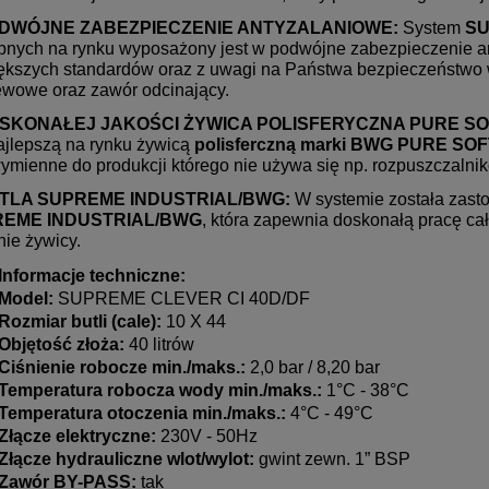
RADIOAKTYWNE. JONIZACJA
WODY!
ODWÓJNE ZABEZPIECZENIE ANTYZALANIOWE:
System
SU
pnych na rynku wyposażony jest w podwójne zabezpieczenie a
ększych standardów oraz z uwagi na Państwa bezpieczeństwo 
ewowe oraz zawór odcinający.
OSKONAŁEJ JAKOŚCI ŻYWICA POLISFERYCZNA PURE SO
najlepszą na rynku żywicą
polisferczną marki BWG PURE SO
ymienne do produkcji którego nie używa się np. rozpuszczalnik
TLA SUPREME INDUSTRIAL/BWG:
W systemie została zast
EME INDUSTRIAL/BWG
, która zapewnia doskonałą pracę cał
nie żywicy.
Informacje techniczne:
Model:
SUPREME CLEVER CI 40D/DF
Rozmiar butli (cale):
10 X 44
Objętość złoża:
40 litrów
Ciśnienie robocze min./maks.:
2,0 bar / 8,20 bar
Temperatura robocza wody min./maks.:
1°C - 38°C
Temperatura otoczenia min./maks.:
4°C - 49°C
Złącze elektryczne:
230V - 50Hz
Złącze hydrauliczne wlot/wylot:
gwint zewn. 1” BSP
Zawór BY-PASS:
tak