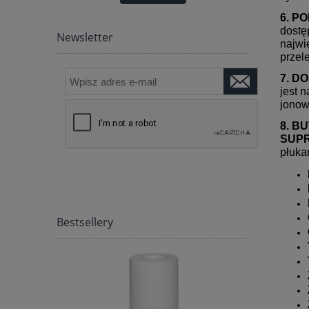
WARANCJA
6. P
dostę
Newsletter
najwi
przel
7. D
jest 
jonow
8.
BU
SUPR
płuka
Bestsellery