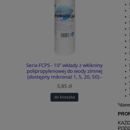
Seria FCPS - 10” wkłady z włókniny
KTPE14W-E
polipropylenowej do wody zimnej
wyko
(dostępny mikronaż 1, 5, 20, 50) -
usuwają rdzę, piasek, muł,
5,85 zł
zawiesiny
do koszyka
*dane
PROF
KAŻD
PODC