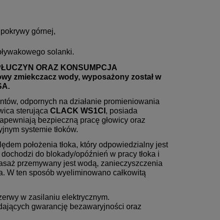
 pokrywy górnej,
 pływakowego solanki.
POPŁUCZYN ORAZ KONSUMPCJA
y zmiekczacz wody, wyposażony został w
SA.
ntów, odpornych na działanie promieniowania
wica sterująca
CLACK WS1CI
, posiada
e zapewniają bezpieczną pracę głowicy oraz
jnym systemie tłoków.
ędem położenia tłoka, który odpowiedzialny jest
dochodzi do blokady/opóźnień w pracy tłoka i
 pasaż przemywany jest wodą, zanieczyszczenia
ia. W ten sposób wyeliminowano całkowitą
erwy w zasilaniu elektrycznym.
 dających gwarancję bezawaryjności oraz