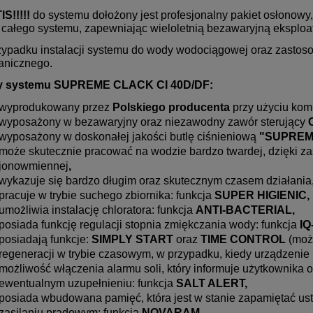
S!!!!!
do systemu dołożony jest profesjonalny pakiet osłonowy
 całego systemu, zapewniając wieloletnią bezawaryjną eksplo
zypadku instalacji systemu do wody wodociągowej oraz zastosow
nicznego.
ty systemu SUPREME CLACK CI 40D/DF:
wyprodukowany przez
Polskiego producenta
przy użyciu kom
wyposażony w bezawaryjny oraz niezawodny zawór sterujący
wyposażony w doskonałej jakości butlę ciśnieniową
"SUPREME
może skutecznie pracować na wodzie bardzo twardej, dzięki za
jonowmiennej
,
wykazuje się bardzo długim oraz skutecznym czasem działania
pracuje w trybie suchego zbiornika: funkcja
SUPER HIGIENIC,
umożliwia instalację chloratora: funkcja
ANTI-BACTERIAL,
posiada funkcję regulacji stopnia zmiękczania wody: funkcja
IQ
posiadają funkcje:
SIMPLY START
oraz
TIME CONTROL
(moż
regeneracji w trybie czasowym, w przypadku, kiedy urządzenie 
możliwość włączenia alarmu soli, który informuje użytkownika o 
ewentualnym uzupełnieniu: funkcja
SALT ALERT,
posiada wbudowana pamięć, która jest w stanie zapamiętać us
zasilaniu prądowym: funkcja
NOVARAM.