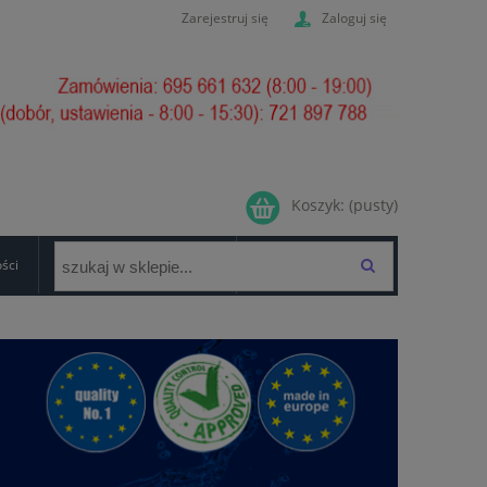
Zarejestruj się
Zaloguj się
Koszyk:
(pusty)
ości
GWARANCJA/FORMULARZ