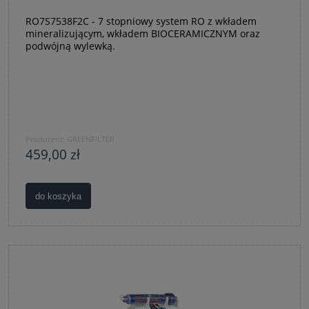
RO7S7538F2C - 7 stopniowy system RO z wkładem
mineralizującym, wkładem BIOCERAMICZNYM oraz
podwójną wylewką.
Producent:
GREENFILTER
459,00 zł
do koszyka