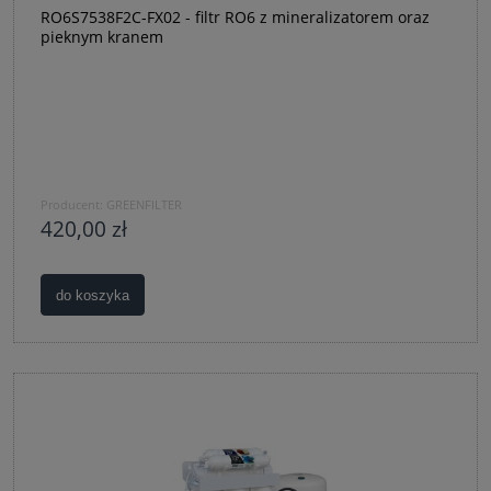
RO6S7538F2C-FX02 - filtr RO6 z mineralizatorem oraz
pieknym kranem
Producent:
GREENFILTER
420,00 zł
do koszyka