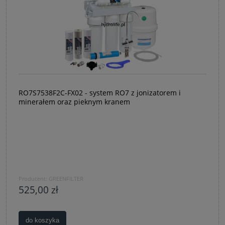
RO7S7538F2C-FX02 - system RO7 z jonizatorem i
minerałem oraz pieknym kranem
Producent:
GREENFILTER
525,00 zł
do koszyka