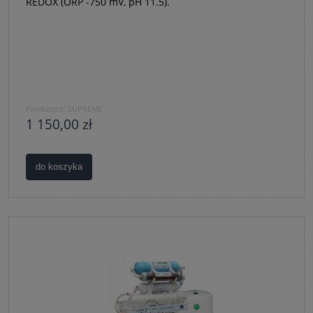
REDOX (ORP -750 mV, pH 11.5).
Producent:
SUPREME
1 150,00 zł
do koszyka