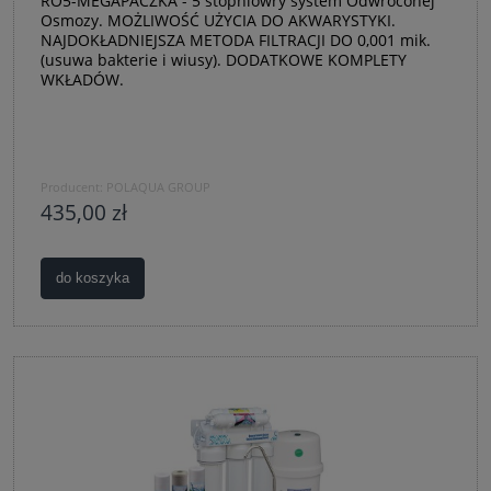
RO5-MEGAPACZKA - 5 stopniowry system Odwróconej
Osmozy. MOŻLIWOŚĆ UŻYCIA DO AKWARYSTYKI.
NAJDOKŁADNIEJSZA METODA FILTRACJI DO 0,001 mik.
(usuwa bakterie i wiusy). DODATKOWE KOMPLETY
WKŁADÓW.
Producent:
POLAQUA GROUP
435,00 zł
do koszyka