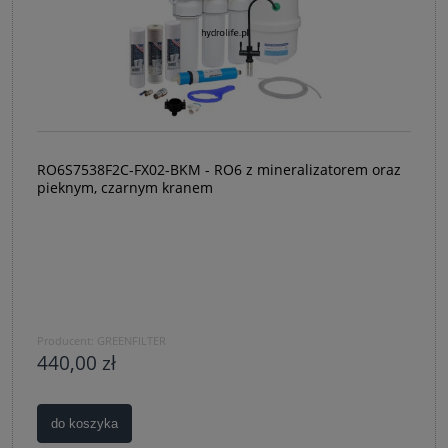
RO6S7538F2C-FX02-BKM - RO6 z mineralizatorem oraz
pieknym, czarnym kranem
Producent:
GREENFILTER
440,00 zł
do koszyka