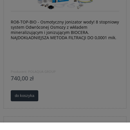
RO8-TOP-BIO - Osmotyczny jonizator wody! 8 stopniowy
system Odwróconej Osmozy z wkładem
mineralizującym i jonizującym BIOCERA.
NAJDOKŁADNIEJSZA METODA FILTRACJI DO 0,0001 mik.
Producent:
POLAQUA GROUP
740,00 zł
do koszyka