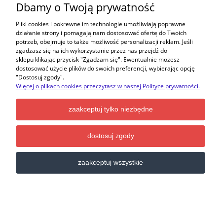
Dbamy o Twoją prywatność
Pliki cookies i pokrewne im technologie umożliwiają poprawne
działanie strony i pomagają nam dostosować ofertę do Twoich
potrzeb, obejmuje to także możliwość personalizacji reklam. Jeśli
zgadzasz się na ich wykorzystanie przez nas przejdź do
sklepu klikając przycisk "Zgadzam się". Ewentualnie możesz
dostosować użycie plików do swoich preferencji, wybierając opcję
"Dostosuj zgody".
Więcej o plikach cookies przeczytasz w naszej Polityce prywatności.
zaakceptuj tylko niezbędne
MORION - Filtr Odwróconej Osmozy Aquaphor MORION
z mineralizatorem. NAJDOKŁADNIEJSZA FILTRACJA,
INNOWACYJNA BUDOWA, ZMNIEJSZONY ODRZUT
dostosuj zgody
WODY, USUWANIE BAKTERII I WIRUSÓW
zaakceptuj wszystkie
Producent:
Inny
1 190,00 zł