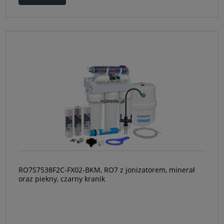
RO7S7538F2C-FX02-BKM, RO7 z jonizatorem, minerał
oraz piekny, czarny kranik