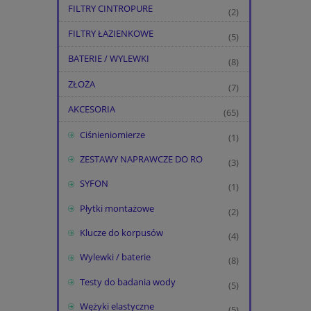
FILTRY CINTROPURE
(2)
FILTRY ŁAZIENKOWE
(5)
BATERIE / WYLEWKI
(8)
ZŁOŻA
(7)
AKCESORIA
(65)
Ciśnieniomierze
(1)
ZESTAWY NAPRAWCZE DO RO
(3)
SYFON
(1)
Płytki montażowe
(2)
Klucze do korpusów
(4)
Wylewki / baterie
(8)
Testy do badania wody
(5)
Wężyki elastyczne
(5)