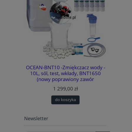
system
OCEAN-BNT10 -Zmiękczacz wody -
WATERMAR
MOŻLIWOŚĆ
10L, sól, test, wkłady, BNT1650
wody - 
TYKI.
(nowy poprawiony zawór
BNT1650
METODA
sterujący)., BY-PASS, MIXING,
bezawaryj
1 299,00 zł
k. (usuwa
GARTISY
PASS
AJLEPSZA
do koszyka
WARANCJA
Newsletter