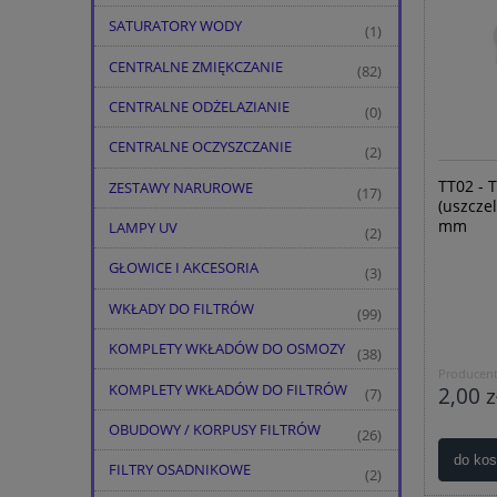
SATURATORY WODY
(1)
CENTRALNE ZMIĘKCZANIE
(82)
CENTRALNE ODŻELAZIANIE
(0)
CENTRALNE OCZYSZCZANIE
(2)
TT02 - 
ZESTAWY NARUROWE
(17)
(uszcze
mm
LAMPY UV
(2)
GŁOWICE I AKCESORIA
(3)
WKŁADY DO FILTRÓW
(99)
KOMPLETY WKŁADÓW DO OSMOZY
(38)
Producent
KOMPLETY WKŁADÓW DO FILTRÓW
2,00 z
(7)
OBUDOWY / KORPUSY FILTRÓW
(26)
do ko
FILTRY OSADNIKOWE
(2)