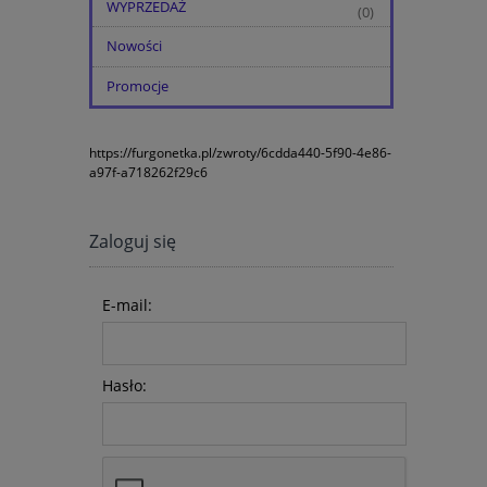
WYPRZEDAŻ
(0)
Nowości
Promocje
https://furgonetka.pl/zwroty/6cdda440-5f90-4e86-
a97f-a718262f29c6
Zaloguj się
E-mail:
Hasło: