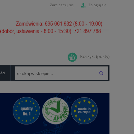
Zarejestruj się
Zaloguj się
Koszyk:
(pusty)
ości
GWARANCJA/FORMULARZ