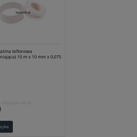
Taśma teflonowa
lniająca) 10 m x 10 mm x 0,075
:
POLAQUA GROUP
ł
szyka