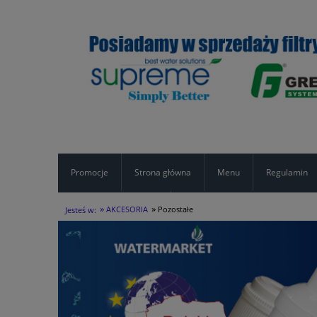
Promocje
Strona główna
Menu
Regulamin
»
»
Formularz kontaktowy
AKCESORIA
Pozostałe
Jesteś w: