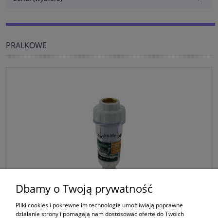
PRALKOWE
Dbamy o Twoją prywatność
HW34SETW filtr zmiękczający do pralek i zmywarek
Pliki cookies i pokrewne im technologie umożliwiają poprawne
działanie strony i pomagają nam dostosować ofertę do Twoich