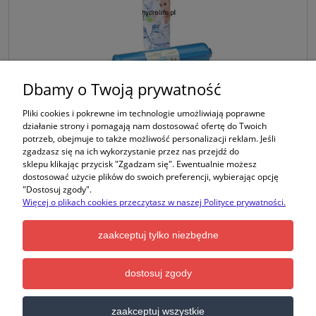
Dbamy o Twoją prywatność
S-L-FIR-BIO250 - Liniowy jonizator wody - SUPREME (pH
Pliki cookies i pokrewne im technologie umożliwiają poprawne
11 / ORP do -500 mV) - pasuje do większości filtrów
działanie strony i pomagają nam dostosować ofertę do Twoich
dostępnych na rynku.
potrzeb, obejmuje to także możliwość personalizacji reklam. Jeśli
zgadzasz się na ich wykorzystanie przez nas przejdź do
sklepu klikając przycisk "Zgadzam się". Ewentualnie możesz
dostosować użycie plików do swoich preferencji, wybierając opcję
"Dostosuj zgody".
Więcej o plikach cookies przeczytasz w naszej Polityce prywatności.
Producent:
SUPREME
zaakceptuj tylko niezbędne
199,00 zł
dostosuj zgody
do koszyka
zaakceptuj wszystkie