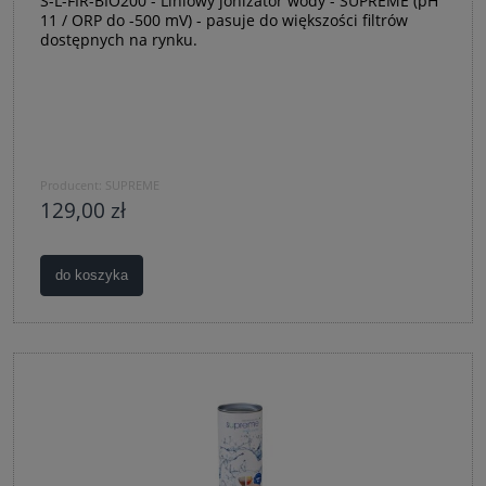
S-L-FIR-BIO200 - Liniowy jonizator wody - SUPREME (pH
11 / ORP do -500 mV) - pasuje do większości filtrów
dostępnych na rynku.
Producent:
SUPREME
129,00 zł
do koszyka