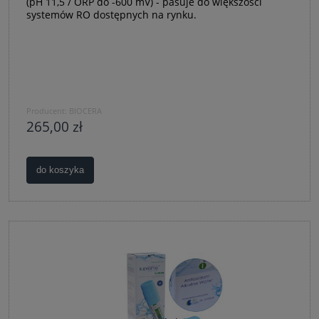
(pH 11,5 / ORP do -600 mV) - pasuje do większości
systemów RO dostępnych na rynku.
Producent:
BIOCERA
265,00 zł
do koszyka