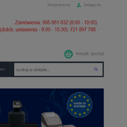
Zarejestruj się
Zaloguj się
Koszyk:
(pusty)
ości
GWARANCJA/FORMULARZ