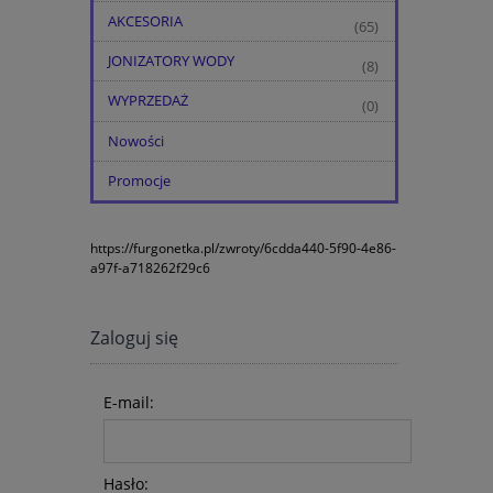
AKCESORIA
(65)
JONIZATORY WODY
(8)
WYPRZEDAŻ
(0)
Nowości
Promocje
https://furgonetka.pl/zwroty/6cdda440-5f90-4e86-
a97f-a718262f29c6
Zaloguj się
E-mail:
Hasło: