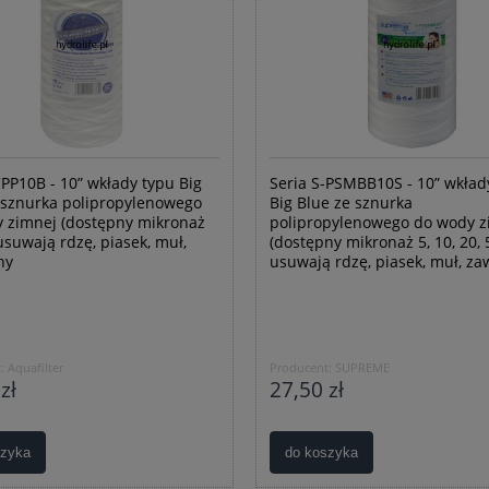
CPP10B - 10” wkłady typu Big
Seria S-PSMBB10S - 10” wkład
 sznurka polipropylenowego
Big Blue ze sznurka
 zimnej (dostępny mikronaż
polipropylenowego do wody z
 usuwają rdzę, piasek, muł,
(dostępny mikronaż 5, 10, 20, 5
ny
usuwają rdzę, piasek, muł, za
:
Aquafilter
Producent:
SUPREME
zł
27,50 zł
szyka
do koszyka