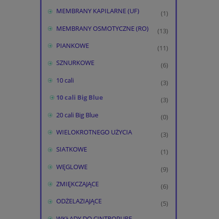
MEMBRANY KAPILARNE (UF)
(1)
MEMBRANY OSMOTYCZNE (RO)
(13)
PIANKOWE
(11)
SZNURKOWE
(6)
10 cali
(3)
10 cali Big Blue
(3)
20 cali Big Blue
(0)
WIELOKROTNEGO UŻYCIA
(3)
SIATKOWE
(1)
WĘGLOWE
(9)
ZMIĘKCZAJĄCE
(6)
ODŻELAZIAJĄCE
(5)
WKŁADY DO CINTROPURE