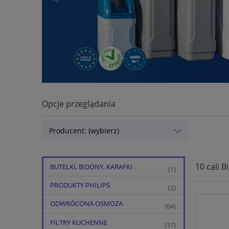
Opcje przeglądania
Producent: (wybierz)
10 cali B
BUTELKI, BIDONY, KARAFKI
(1)
PRODUKTY PHILIPS
(2)
ODWRÓCONA OSMOZA
(64)
FILTRY KUCHENNE
(37)