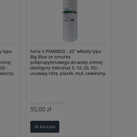
y typu
Seria S-PSMBB20 - 20” wkłady typu
Big Blue ze sznurka
imnej
polipropylenowego do wody zimnej
0) -
(dostępny mikronaż 5, 10, 20, 50) -
wiesiny.
usuwają rdzę, piasek, muł, zawiesiny.
Producent:
SUPREME
55,00 zł
do koszyka