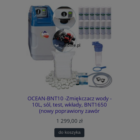
system
OCEAN-BNT10 -Zmiękczacz wody -
WATERMAR
MOŻLIWOŚĆ
10L, sól, test, wkłady, BNT1650
wody - 
TYKI.
(nowy poprawiony zawór
BNT1650
METODA
sterujący)., BY-PASS, MIXING,
bezawaryj
1 299,00 zł
k. (usuwa
GARTISY
PASS
AJLEPSZA
do koszyka
WARANCJA