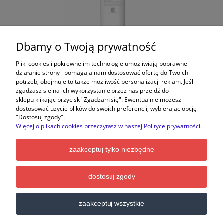
Dbamy o Twoją prywatność
CLV-RO-1200GPD MEMBRANA RO DO SYSTEMU
Pliki cookies i pokrewne im technologie umożliwiają poprawne
SUPREME CLEVER RO 1200GPD.
działanie strony i pomagają nam dostosować ofertę do Twoich
potrzeb, obejmuje to także możliwość personalizacji reklam. Jeśli
zgadzasz się na ich wykorzystanie przez nas przejdź do
sklepu klikając przycisk "Zgadzam się". Ewentualnie możesz
dostosować użycie plików do swoich preferencji, wybierając opcję
"Dostosuj zgody".
Więcej o plikach cookies przeczytasz w naszej Polityce prywatności.
Producent:
POLAQUA GROUP
zaakceptuj tylko niezbędne
599,00 zł
dostosuj zgody
do koszyka
zaakceptuj wszystkie