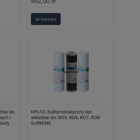
492,00 zł
do koszyka
adów do
KP3-S3, bakteriostatyczny kpl.
ych i
wkładów do: RO5, RO6, RO7, RO8
kłady
SUPREME