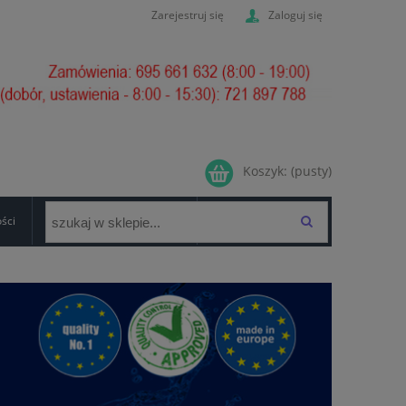
Zarejestruj się
Zaloguj się
Koszyk:
(pusty)
ości
GWARANCJA/FORMULARZ