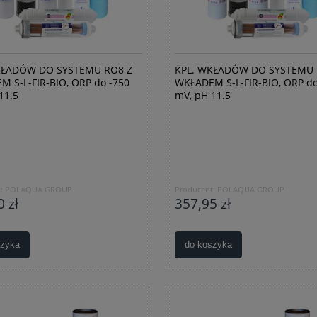
KŁADÓW DO SYSTEMU RO8 Z
KPL. WKŁADÓW DO SYSTEMU 
 S-L-FIR-BIO, ORP do -750
WKŁADEM S-L-FIR-BIO, ORP do
11.5
mV, pH 11.5
:
POLAQUA GROUP
Producent:
POLAQUA GROUP
 zł
357,95 zł
szyka
do koszyka