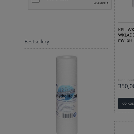
KPL. W
WKŁADEM
mV, pH 
Bestsellery
Producent
350,00
do ko