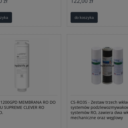
 zł
122,00 zł
szyka
do koszyka
-1200GPD MEMBRANA RO DO
CS-RO3S - Zestaw trzech wkł
U SUPREME CLEVER RO
systemów podzlewozmywakow
D.
systemów RO, zawiera dwa w
mechaniczne oraz węglowy