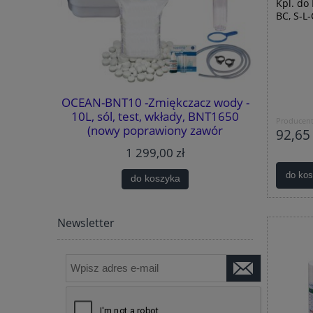
Kpl. do
BC, S-L
system
OCEAN-BNT10 -Zmiękczacz wody -
WATERMAR
MOŻLIWOŚĆ
10L, sól, test, wkłady, BNT1650
wody - 
Producent
TYKI.
(nowy poprawiony zawór
BNT1650
92,65 
METODA
sterujący)., BY-PASS, MIXING,
bezawaryj
1 299,00 zł
k. (usuwa
GARTISY
PASS
AJLEPSZA
do ko
do koszyka
WARANCJA
Newsletter