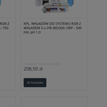
RO8 Z
KPL. WKŁADÓW DO SYSTEMU RO8 Z
 -750
WKŁADEM S-L-FIR-BIO200, ORP - 500
mV, pH 1.0
Producent:
POLAQUA GROUP
208,50 zł
do koszyka