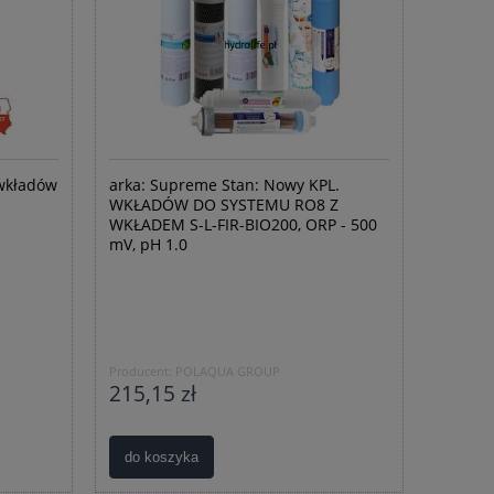
wkładów
arka: Supreme Stan: Nowy KPL.
WKŁADÓW DO SYSTEMU RO8 Z
WKŁADEM S-L-FIR-BIO200, ORP - 500
mV, pH 1.0
Producent:
POLAQUA GROUP
215,15 zł
do koszyka