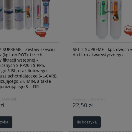
-SUPREME - Zestaw sześciu
SET-2-SUPREME - kpl. dwóch 
 (kpl. do RO7): trzech
do filtra akwarystycznego
filtracji wstępnej -
cznych S-PP20 i S-PP5,
go S-BL, oraz liniowego
uszlachetniającego S-L-CARB,
izującego S-L-MIN, a także
jonizującego S-L-FIR
:
SUPREME
Producent:
SUPREME
zł
22,50 zł
szyka
do koszyka