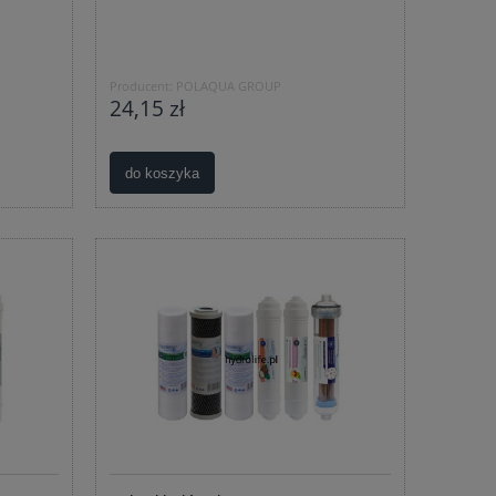
Producent:
POLAQUA GROUP
24,15 zł
do koszyka