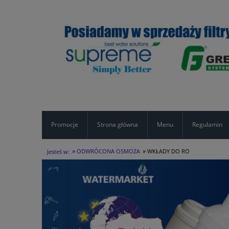
Promocje
Strona główna
Menu
Regulamin
»
»
Formularz kontaktowy
ODWRÓCONA OSMOZA
WKŁADY DO RO
Jesteś w: