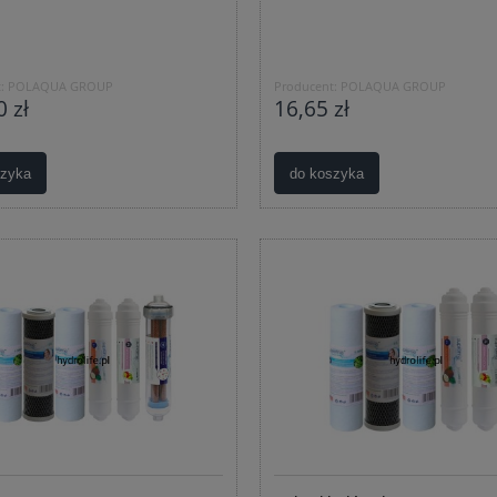
:
POLAQUA GROUP
Producent:
POLAQUA GROUP
 zł
16,65 zł
szyka
do koszyka