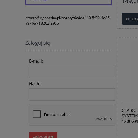
149,00
https://furgonetka.pl/zwroty/6cdda440-5f90-4e86-
do ko
a97f-a718262f29c6
Zaloguj się
E-mail:
Hasło:
CLV-RO
SYSTEM
1200GP
zaloguj się