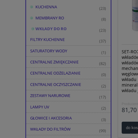
KUCHENNA
(23)
MEMBRANY RO
(8)
WKŁADY DO RO
(23)
FILTRY KUCHENNE
(37)
SATURATORY WODY
SET-RO7
(1)
wkładów
CENTRALNE ZMIĘKCZANIE
wkładów 
(82)
mechani
CENTRALNE ODŻELAZIANIE
węglowe
(0)
wkładu 
CENTRALNE OCZYSZCZANIE
mineral
(2)
wkładu 
ZESTAWY NARUROWE
(17)
Producent
LAMPY UV
81,70 
(2)
GŁOWICE I AKCESORIA
(3)
do ko
WKŁADY DO FILTRÓW
(99)