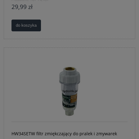
29,99 zł
do koszyka
HW34SETW filtr zmiękczający do pralek i zmywarek