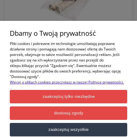
Dbamy o Twoją prywatność
FCSH-2_K - Zestaw dwóch wkładów do filtrów
Pliki cookies i pokrewne im technologie umożliwiają poprawne
prysznicowych z serii FHSH-2 i FHSH-3, usuwa: chlor,
działanie strony i pomagają nam dostosować ofertę do Twoich
substancje organiczne, niektóre pestycydy, związki
potrzeb, obejmuje to także możliwość personalizacji reklam. Jeśli
fenolu i benzenu, metale ciężkie (kadm, ołów, rtęć,
zgadzasz się na ich wykorzystanie przez nas przejdź do
arsen)
sklepu klikając przycisk "Zgadzam się". Ewentualnie możesz
dostosować użycie plików do swoich preferencji, wybierając opcję
"Dostosuj zgody".
Więcej o plikach cookies przeczytasz w naszej Polityce prywatności.
Producent:
Aquafilter
zaakceptuj tylko niezbędne
25,00 zł
dostosuj zgody
do koszyka
zaakceptuj wszystkie