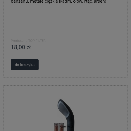
benzenu, metale ciężkie (kadm, ołów, rtęć, arsen)
Producent:
TOP FILTER
18,00 zł
do koszyka