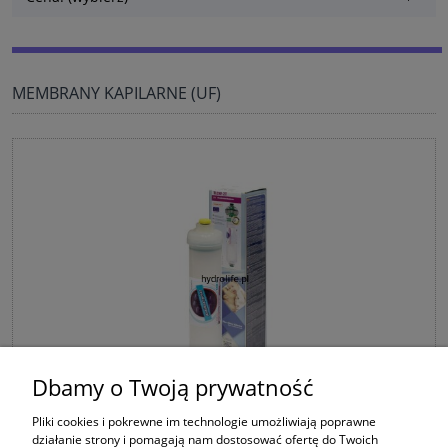
MEMBRANY KAPILARNE (UF)
Dbamy o Twoją prywatność
TLCHF-2T - Membrana kapilarna w 2” przezroczystej
Pliki cookies i pokrewne im technologie umożliwiają poprawne
obudowie liniowej PET - PRODUKT POLSKI. EUROPEJSKA
działanie strony i pomagają nam dostosować ofertę do Twoich