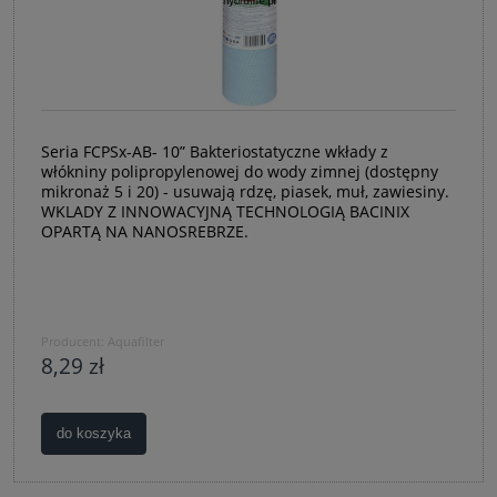
Seria FCPSx-AB- 10” Bakteriostatyczne wkłady z
włókniny polipropylenowej do wody zimnej (dostępny
mikronaż 5 i 20) - usuwają rdzę, piasek, muł, zawiesiny.
WKLADY Z INNOWACYJNĄ TECHNOLOGIĄ BACINIX
OPARTĄ NA NANOSREBRZE.
Producent:
Aquafilter
8,29 zł
do koszyka