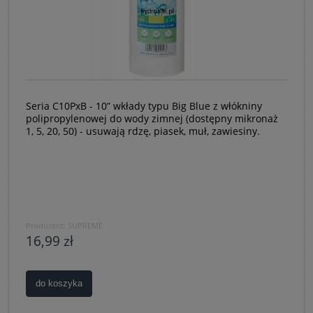
Seria C10PxB - 10” wkłady typu Big Blue z włókniny
polipropylenowej do wody zimnej (dostępny mikronaż
1, 5, 20, 50) - usuwają rdzę, piasek, muł, zawiesiny.
Producent:
SUPREME
16,99 zł
do koszyka