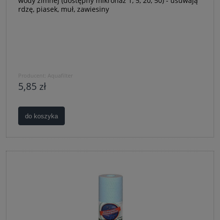
wody zimnej (dostępny mikronaż 1, 5, 20, 50) - usuwają
rdzę, piasek, muł, zawiesiny
Producent:
Aquafilter
5,85 zł
do koszyka