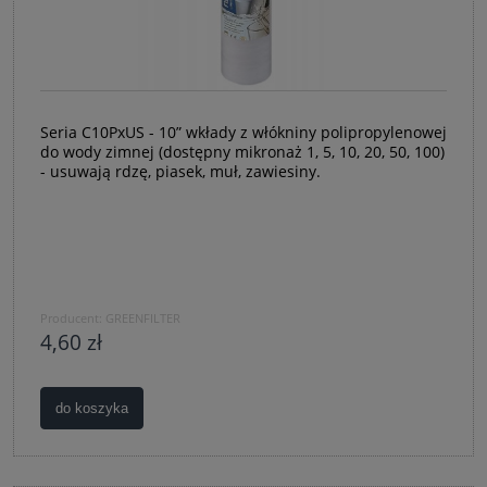
Seria C10PxUS - 10” wkłady z włókniny polipropylenowej
do wody zimnej (dostępny mikronaż 1, 5, 10, 20, 50, 100)
- usuwają rdzę, piasek, muł, zawiesiny.
Producent:
GREENFILTER
4,60 zł
do koszyka