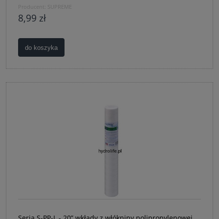
Producent:
SUPREME
8,99 zł
do koszyka
Seria S-PP-L - 20” wkłady z włókniny polipropylenowej