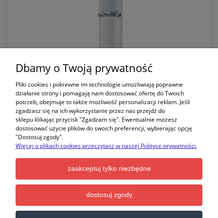
Dbamy o Twoją prywatność
Seria S-PPMBB20 - 20” wkłady typu Big Blue z włókniny
Pliki cookies i pokrewne im technologie umożliwiają poprawne
polipropylenowej do wody zimnej (dostępny mikronaż
działanie strony i pomagają nam dostosować ofertę do Twoich
1, 5, 20, 50) - usuwają rdzę, piasek, muł, zawiesiny -
potrzeb, obejmuje to także możliwość personalizacji reklam. Jeśli
OBECNIE NAJLEPSZE WKŁADY NA RYNKU!
zgadzasz się na ich wykorzystanie przez nas przejdź do
sklepu klikając przycisk "Zgadzam się". Ewentualnie możesz
dostosować użycie plików do swoich preferencji, wybierając opcję
"Dostosuj zgody".
Więcej o plikach cookies przeczytasz w naszej Polityce prywatności.
Producent:
SUPREME
zaakceptuj tylko niezbędne
33,70 zł
dostosuj zgody
do koszyka