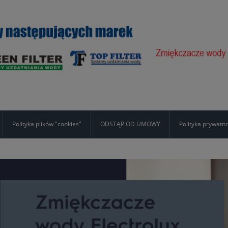
Polityka plików "cookies"
ODSTĄP OD UMOWY
Polityka prywatn