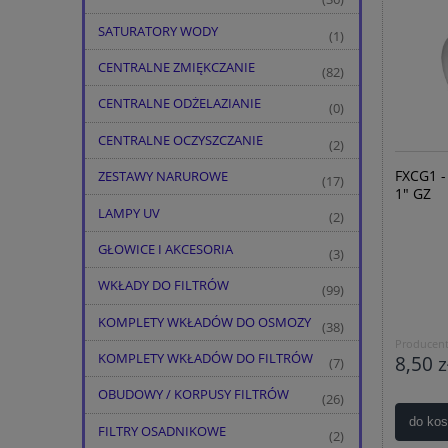
SATURATORY WODY
(1)
CENTRALNE ZMIĘKCZANIE
(82)
CENTRALNE ODŻELAZIANIE
(0)
CENTRALNE OCZYSZCZANIE
(2)
FXCG1 -
ZESTAWY NARUROWE
(17)
1" GZ
LAMPY UV
(2)
GŁOWICE I AKCESORIA
(3)
WKŁADY DO FILTRÓW
(99)
KOMPLETY WKŁADÓW DO OSMOZY
(38)
Producent
KOMPLETY WKŁADÓW DO FILTRÓW
8,50 z
(7)
OBUDOWY / KORPUSY FILTRÓW
(26)
do ko
FILTRY OSADNIKOWE
(2)