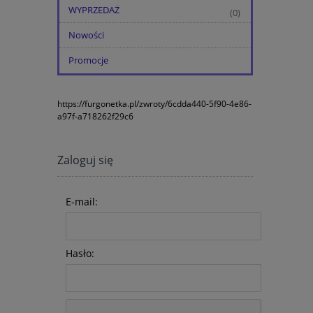
WYPRZEDAŻ
(0)
Nowości
Promocje
https://furgonetka.pl/zwroty/6cdda440-5f90-4e86-
a97f-a718262f29c6
Zaloguj się
E-mail:
Hasło: