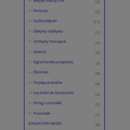
Wężyki elastyczne
(5)
Korpusy
(2)
Szybkozłączki
(11)
Obejmy odpływu
(1)
Uchwyty mocujące
(5)
Zawory
(5)
Ograniczniki przeplywu
(3)
Zbiorniki
(0)
Przyłącza wodne
(4)
Łączniki do korpusów
(2)
Oringi i uszczelki
(2)
Pozostałe
(1)
JONIZATORY WODY
(8)