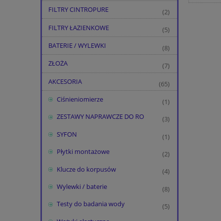
FILTRY CINTROPURE
(2)
FILTRY ŁAZIENKOWE
(5)
BATERIE / WYLEWKI
(8)
ZŁOŻA
(7)
AKCESORIA
(65)
Ciśnieniomierze
(1)
ZESTAWY NAPRAWCZE DO RO
(3)
SYFON
(1)
Płytki montażowe
(2)
Klucze do korpusów
(4)
Wylewki / baterie
(8)
Testy do badania wody
(5)