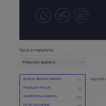
Opcje przeglądania
Producent: (wybierz)
Łączniki
BUTELKI, BIDONY, KARAFKI
(1)
PRODUKTY PHILIPS
(2)
ODWRÓCONA OSMOZA
(63)
FILTRY KUCHENNE
(36)