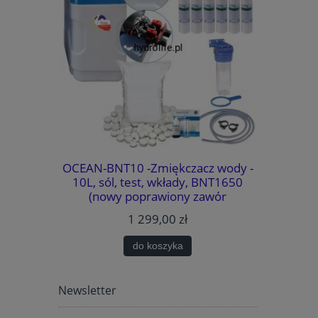
system
OCEAN-BNT10 -Zmiękczacz wody -
WATERMAR
MOŻLIWOŚĆ
10L, sól, test, wkłady, BNT1650
wody - 
TYKI.
(nowy poprawiony zawór
BNT1650
METODA
sterujący)., BY-PASS, MIXING,
bezawaryj
1 299,00 zł
k. (usuwa
GARTISY
PASS
AJLEPSZA
do koszyka
WARANCJA
Newsletter