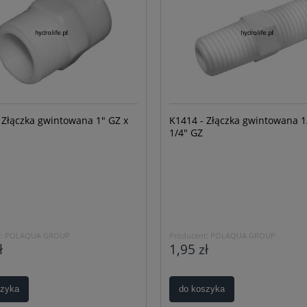
 Złączka gwintowana 1" GZ x
K1414 - Złączka gwintowana 1
1/4" GZ
:
POLAQUA GROUP
Producent:
POLAQUA GROUP
ł
1,95 zł
szyka
do koszyka