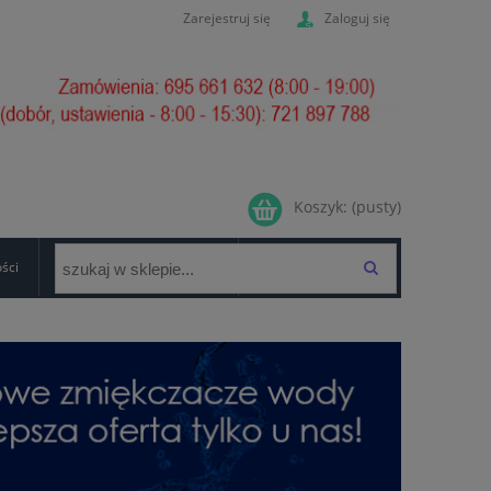
Zarejestruj się
Zaloguj się
Koszyk:
(pusty)
ości
GWARANCJA/FORMULARZ