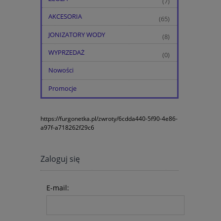
(7)
AKCESORIA
(65)
JONIZATORY WODY
(8)
WYPRZEDAŻ
(0)
Nowości
Promocje
https://furgonetka.pl/zwroty/6cdda440-5f90-4e86-
a97f-a718262f29c6
Zaloguj się
E-mail: