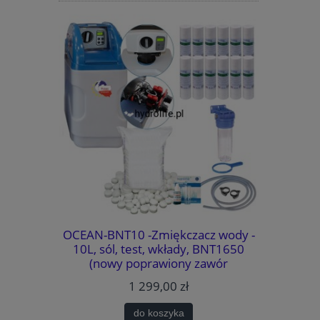
system
OCEAN-BNT10 -Zmiękczacz wody -
WATERMAR
MOŻLIWOŚĆ
10L, sól, test, wkłady, BNT1650
wody - 
TYKI.
(nowy poprawiony zawór
BNT1650
METODA
sterujący)., BY-PASS, MIXING,
bezawaryj
1 299,00 zł
k. (usuwa
GARTISY
PASS
AJLEPSZA
do koszyka