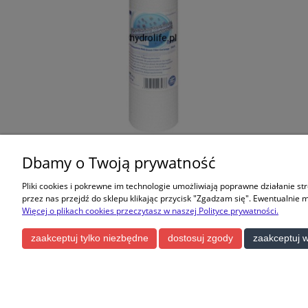
Seria FCPS - 10” wkłady z włókniny
KTPE14W-E
Dbamy o Twoją prywatność
polipropylenowej do wody zimnej
wyko
(dostępny mikronaż 1, 5, 20, 50) -
Pliki cookies i pokrewne im technologie umożliwiają poprawne działanie st
usuwają rdzę, piasek, muł,
przez nas przejdź do sklepu klikając przycisk "Zgadzam się". Ewentualnie 
5,85 zł
zawiesiny
Więcej o plikach cookies przeczytasz w naszej Polityce prywatności.
do koszyka
zaakceptuj tylko niezbędne
dostosuj zgody
zaakceptuj w