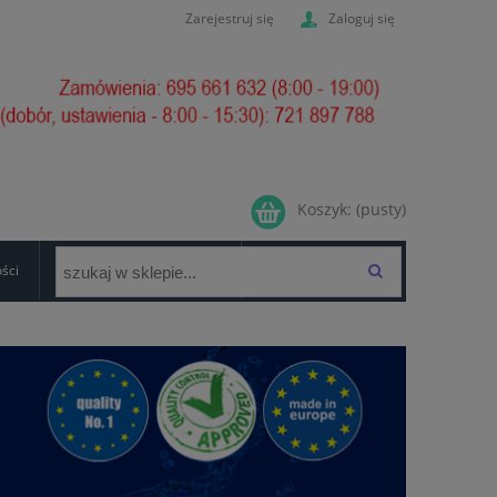
Zarejestruj się
Zaloguj się
Koszyk:
(pusty)
ości
GWARANCJA/FORMULARZ