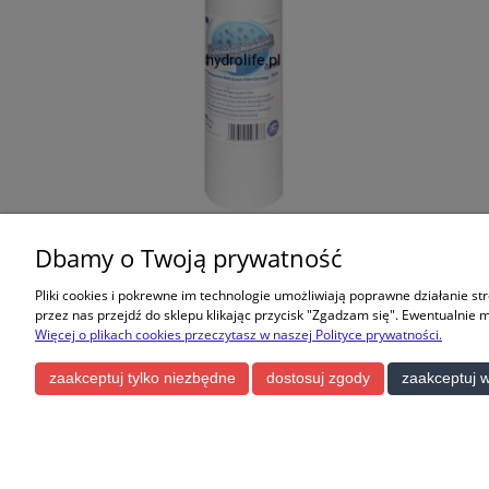
Seria FCPS - 10” wkłady z włókniny
KTPE14W-E
Dbamy o Twoją prywatność
polipropylenowej do wody zimnej
wyko
(dostępny mikronaż 1, 5, 20, 50) -
Pliki cookies i pokrewne im technologie umożliwiają poprawne działanie st
usuwają rdzę, piasek, muł,
przez nas przejdź do sklepu klikając przycisk "Zgadzam się". Ewentualnie 
5,85 zł
zawiesiny
Więcej o plikach cookies przeczytasz w naszej Polityce prywatności.
do koszyka
zaakceptuj tylko niezbędne
dostosuj zgody
zaakceptuj w