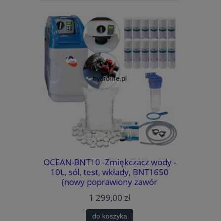
system
OCEAN-BNT10 -Zmiękczacz wody -
WATERMAR
MOŻLIWOŚĆ
10L, sól, test, wkłady, BNT1650
wody - 
TYKI.
(nowy poprawiony zawór
BNT1650
METODA
sterujący)., BY-PASS, MIXING,
bezawaryj
1 299,00 zł
k. (usuwa
GARTISY
PASS
AJLEPSZA
do koszyka