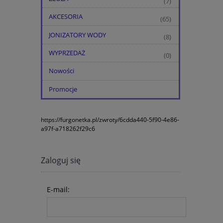
(7)
AKCESORIA
(65)
JONIZATORY WODY
(8)
WYPRZEDAŻ
(0)
Nowości
Promocje
https://furgonetka.pl/zwroty/6cdda440-5f90-4e86-
a97f-a718262f29c6
Zaloguj się
E-mail: