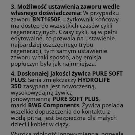
3. Możliwość ustawienia zaworu wedle
własnego doświadczenia:
W przypadku
zaworu
BNT1650F
, użytkownik końcowy
ma dostęp do wszystkich czasów cykli
regeneracyjnych. Czasy cykli, są w pełni
edytowalne, co pozwala na ustawienie
najbardziej oszczędnego trybu
regeneracji, tym samym ustawienie
zaworu w taki sposób, aby emisja
popłuczyn była jak najmniejsza.
4. Doskonałej jakości żywica PURE SOFT
PLUS:
Seria zmiękczaczy
HYDROLIFE
35D
zasypana jest nowoczesną,
wysokowydajną żywicą
jonowymienną
PURE SOFT PLUS
,
marki
BWG Components
. Żywica posiada
wszelkie dopuszczenia do kontaktu z
wodą pitną, jest bezpieczna dla małych
dzieci i kobiet w ciąży.
Wysoka zdolność jonowymienna, pozwala