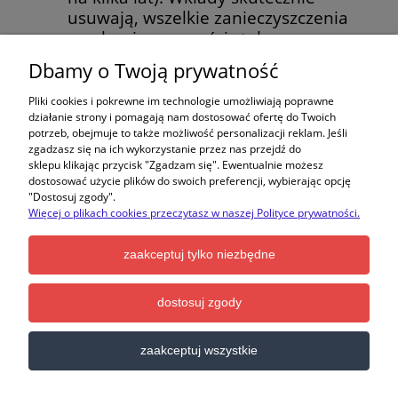
usuwają, wszelkie zanieczyszczenia
mechaniczne, części stałe
odrywające się często ze starych
Dbamy o Twoją prywatność
instalacji, zawiesiny.
5 szt. wysokiej jakości wkładów
Pliki cookies i pokrewne im technologie umożliwiają poprawne
węglowych marki Supreme. Wkłady
działanie strony i pomagają nam dostosować ofertę do Twoich
potrzeb, obejmuje to także możliwość personalizacji reklam. Jeśli
skutecznie redukują chlor,
zgadzasz się na ich wykorzystanie przez nas przejdź do
substancje organiczne, pestycydy
sklepu klikając przycisk "Zgadzam się". Ewentualnie możesz
jednocześnie poprawiając smak i
dostosować użycie plików do swoich preferencji, wybierając opcję
"Dostosuj zgody".
zapach wody,
Więcej o plikach cookies przeczytasz w naszej Polityce prywatności.
1 szt. markowy, dokładny,
kropelkowy tester twardości wody
zaakceptuj tylko niezbędne
marki Supreme,
50 kg (2 worki) soli tabletkowej,
5 mb. elastycznego węża do
dostosuj zgody
odprowadzania popłuczyn,
2 x klips montażowy do węża.
zaakceptuj wszystkie