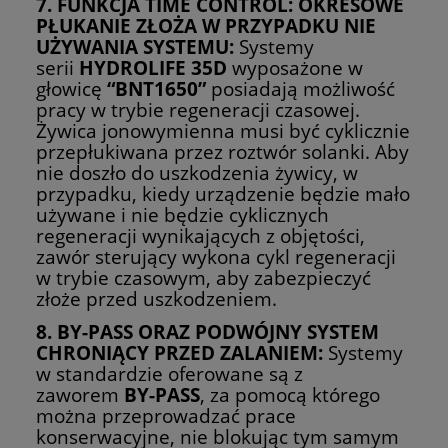
7. FUNKCJA TIME CONTROL: OKRESOWE
PŁUKANIE ZŁOŻA W PRZYPADKU NIE
UŻYWANIA SYSTEMU:
Systemy
serii
HYDROLIFE 35D
wyposażone w
głowicę
“BNT1650”
posiadają możliwość
pracy w trybie regeneracji czasowej.
Żywica jonowymienna musi być cyklicznie
przepłukiwana przez roztwór solanki. Aby
nie doszło do uszkodzenia żywicy, w
przypadku, kiedy urządzenie będzie mało
używane i nie będzie cyklicznych
regeneracji wynikających z objętości,
zawór sterujący wykona cykl regeneracji
w trybie czasowym, aby zabezpieczyć
złoże przed uszkodzeniem.
8. BY-PASS ORAZ PODWÓJNY SYSTEM
CHRONIĄCY PRZED ZALANIEM:
Systemy
w standardzie oferowane są z
zaworem
BY-PASS
, za pomocą którego
można przeprowadzać prace
konserwacyjne, nie blokując tym samym