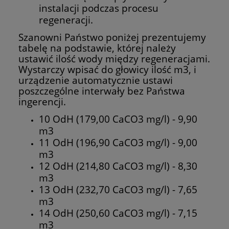
instalacji podczas procesu
regeneracji.
Szanowni Państwo poniżej prezentujemy
tabelę na podstawie, której należy
ustawić ilość wody między regeneracjami.
Wystarczy wpisać do głowicy ilość m3, i
urządzenie automatycznie ustawi
poszczególne interwały bez Państwa
ingerencji.
10 OdH (179,00 CaCO3 mg/l) - 9,90
m3
11 OdH (196,90 CaCO3 mg/l) - 9,00
m3
12 OdH (214,80 CaCO3 mg/l) - 8,30
m3
13 OdH (232,70 CaCO3 mg/l) - 7,65
m3
14 OdH (250,60 CaCO3 mg/l) - 7,15
m3