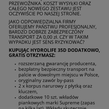
PRZEWOŹNIKA. KOSZT WYSYŁKI ORAZ
CAŁEGO NOWEGO ZESTAWU JEST
OCZYWIŚCIE PO NASZEJ STRONIE.
JAKO ODPOWIEDZIALNA FIRMY
OFERUJEMY PAŃSTWU PROFESJONALNY,
BARDZO DOBRZE ZABEZPIECZONY
TRANSPORT ZA 0,00 zł. CZY W TAKIM
WYPADKU JEST SENS RYZYKOWAĆ?
KUPUJĄC HYDROLIFE 35D DODATKOWO,
GRATIS OTRZYMASZ:
rozszerzaną gwarancję producenta,
bezpłatny bezpieczny transport na
palcie w dowolnym miejscu w Polsce,
oryginalny zawór by-pass
2 x korpus narurowy z płytką oraz
kluczem,
dodatkowe 10 szt. wkładów
piankowych marki Supreme (zapas
na kilka lat). Wkłady skutecznie