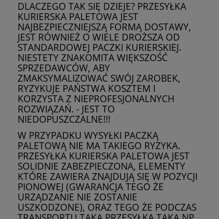
DLACZEGO TAK SIĘ DZIEJE? PRZESYŁKA
KURIERSKA PALETOWA JEST
NAJBEZPIECZNIEJSZĄ FORMĄ DOSTAWY,
JEST RÓWNIEŻ O WIELE DROŻSZA OD
STANDARDOWEJ PACZKI KURIERSKIEJ.
NIESTETY ZNAKOMITA WIĘKSZOŚĆ
SPRZEDAWCÓW, ABY
ZMAKSYMALIZOWAĆ SWÓJ ZAROBEK,
RYZYKUJE PAŃSTWA KOSZTEM I
KORZYSTA Z NIEPROFESJONALNYCH
ROZWIĄZAŃ. - JEST TO
NIEDOPUSZCZALNE!!!
W PRZYPADKU WYSYŁKI PACZKĄ
PALETOWĄ NIE MA TAKIEGO RYZYKA.
PRZESYŁKA KURIERSKA PALETOWA JEST
SOLIDNIE ZABEZPIECZONA, ELEMENTY
KTÓRE ZAWIERA ZNAJDUJĄ SIĘ W POZYCJI
PIONOWEJ (GWARANCJA TEGO ŻE
URZĄDZANIE NIE ZOSTANIE
USZKODZONE), ORAZ TEGO ŻE PODCZAS
TRANSPORTU TAKA PRZESYŁKA TAKA NP.